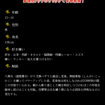
年齢
13～14
性別
男
身長
138cm
好き嫌い
好き：お茶・煎餅・オカルト・陰陽師・特撮ヒーロー・スズネ
嫌い：ヤンキー・他人を傷つける行い
解説
八神炎（迦楼羅炎）が十文神バザラと融合し変身。神鎧骨格（しんがいこっ
かく）を纏ってパワーアップした姿。変身後は何もしなければ108呼吸の間
この状態でいられる。敵から斬り落とした魄を吸収しつづければこの形態を
維持し続けることも可能。攻撃等は炎を纏う様になり必殺技も特殊なものに
変化する。