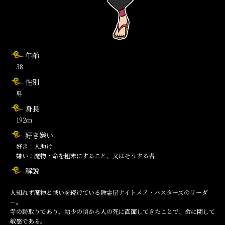
年齢
38
性別
男
身長
192㎝
好き嫌い
好き：人助け
嫌い：魔物・命を粗末にすること、又はそうする者
解説
人知れず魔物と戦いを続けている除霊屋ナイトメア・バスターズのリーダ
ー。
寺の跡取りであり、幼少の頃から人の死に直面してきたことで、命に関して
敏感である。