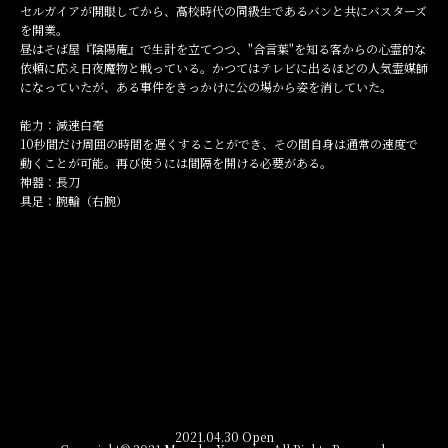
セルガイアが開眼してから、高校時代の同級生であるバンと共にバスターズ
を開業。
昼はそば屋『陰陽庵』で生計を立てつつ、"合言葉"を知る客からの心霊的な
依頼に応え日夜魔物と戦っている。かつてはテレビに出るほどの人気霊媒師
になっていたが、ある事件をきっかけに公の場から姿を消していた。
能力：減速白毫
10秒間だけ周囲の時間を遅くすることができ、その間自身は通常の速度で
動くことが可能。再び使うには間隔を開ける必要がある。
神器：長刀
具足：腕輪（右腕）
2021.04.30 Open