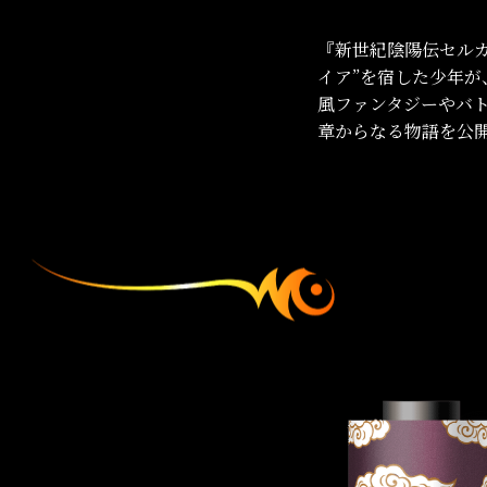
『新世紀陰陽伝セルガ
イア”を宿した少年が
風ファンタジーやバ
章からなる物語を公