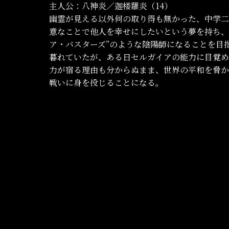
主人公：八神炎／迦楼羅炎（14）
幽霊が見える以外何の取り得も無かった、中学二
意なことで他人を幸せにしたいという夢を持ち、除
ア・バスターズ”のような陰陽師になることを目
暮れていたが、ある日セルガイアの能力に目覚
力が宿る理由も分からぬまま、世界の平和を脅か
戦いに身を投じることになる。