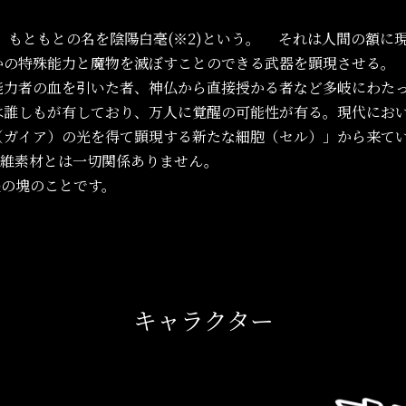
は、もともとの名を陰陽白毫(※2)という。 それは人間の額に
かの特殊能力と魔物を滅ぼすことのできる武器を顕現させる。
能力者の血を引いた者、神仏から直接授かる者など多岐にわた
は誰しもが有しており、万人に覚醒の可能性が有る。現代にお
（ガイア）の光を得て顕現する新たな細胞（セル）」から来て
繊維素材とは一切関係ありません。
毛の塊のことです。
キャラクター