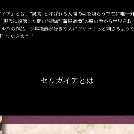
イア』とは、“魔物”と呼ばれる人間の魂を喰らう存在に唯一対
、現代に復活した闇の陰陽師“蘆屋道満”の魔の手から世界を救
トル系の作品、少年漫画が好きな人にグサッ！っと刺さるような
開していきます！
セルガイアとは