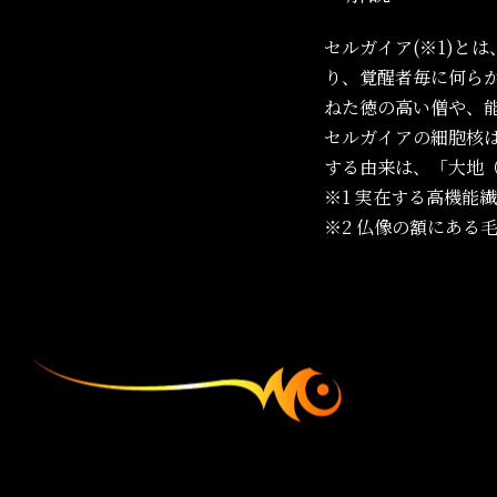
セルガイア(※1)と
り、覚醒者毎に何ら
ねた徳の高い僧や、
セルガイアの細胞核
する由来は、「大地
※1
実在する高機能
※2
仏像の額にある