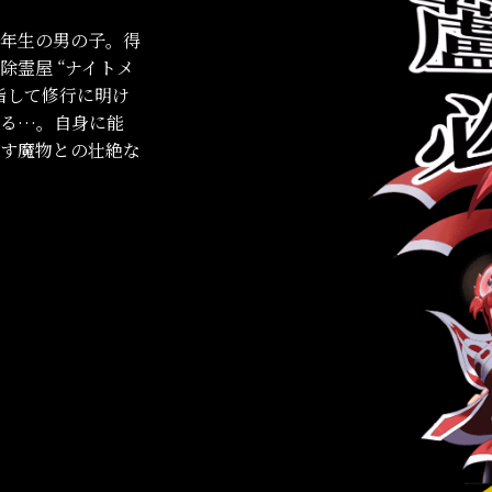
年生の男の子。得
霊屋 “ナイトメ
指して修行に明け
める…。自身に能
す魔物との壮絶な