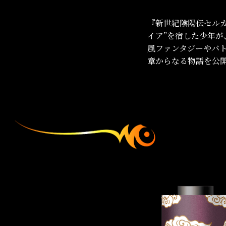
『新世紀陰陽伝セルガ
イア”を宿した少年が
風ファンタジーやバ
章からなる物語を公