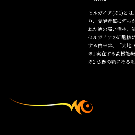
セルガイア(※1)と
り、覚醒者毎に何ら
ねた徳の高い僧や、
セルガイアの細胞核
する由来は、「大地
※1
実在する高機能
※2
仏像の額にある