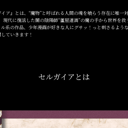
イア』とは、“魔物”と呼ばれる人間の魂を喰らう存在に唯一対
、現代に復活した闇の陰陽師“蘆屋道満”の魔の手から世界を救
トル系の作品、少年漫画が好きな人にグサッ！っと刺さるような
開していきます！
セルガイアとは