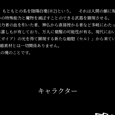
は、もともとの名を陰陽白毫(※2)という。 それは人間の額に
かの特殊能力と魔物を滅ぼすことのできる武器を顕現させる。
能力者の血を引いた者、神仏から直接授かる者など多岐にわた
は誰しもが有しており、万人に覚醒の可能性が有る。現代にお
（ガイア）の光を得て顕現する新たな細胞（セル）」から来て
繊維素材とは一切関係ありません。
毛の塊のことです。
キャラクター