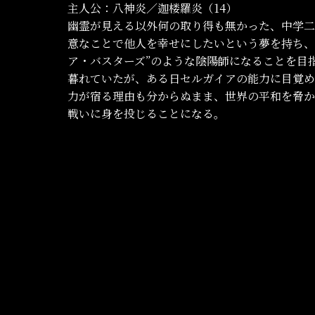
主人公：八神炎／迦楼羅炎（14）
幽霊が見える以外何の取り得も無かった、中学二
意なことで他人を幸せにしたいという夢を持ち、除
ア・バスターズ”のような陰陽師になることを目
暮れていたが、ある日セルガイアの能力に目覚
力が宿る理由も分からぬまま、世界の平和を脅か
戦いに身を投じることになる。