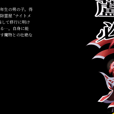
年生の男の子。得
霊屋 “ナイトメ
指して修行に明け
める…。自身に能
す魔物との壮絶な