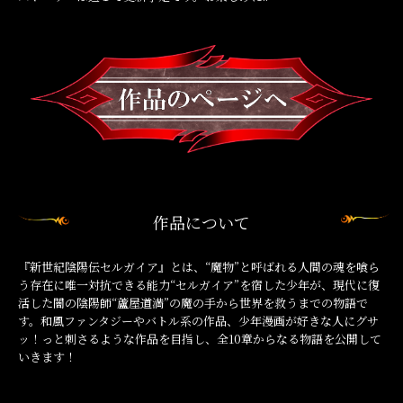
作品について
『新世紀陰陽伝セルガイア』とは、“魔物”と呼ばれる人間の魂を喰ら
う存在に唯一対抗できる能力“セルガイア”を宿した少年が、現代に復
活した闇の陰陽師“蘆屋道満”の魔の手から世界を救うまでの物語で
す。和風ファンタジーやバトル系の作品、少年漫画が好きな人にグサ
ッ！っと刺さるような作品を目指し、全10章からなる物語を公開して
いきます！