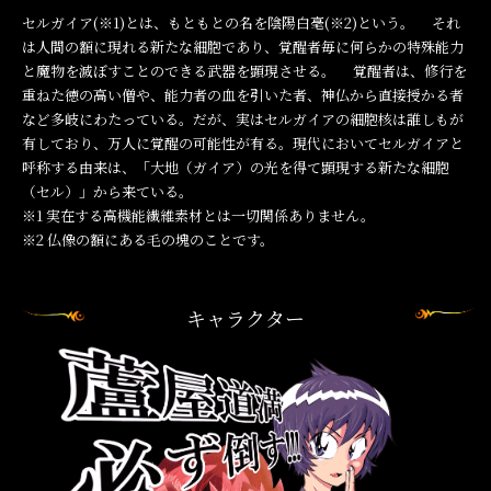
セルガイア(※1)とは、もともとの名を陰陽白毫(※2)という。 それ
は人間の額に現れる新たな細胞であり、覚醒者毎に何らかの特殊能力
と魔物を滅ぼすことのできる武器を顕現させる。 覚醒者は、修行を
重ねた徳の高い僧や、能力者の血を引いた者、神仏から直接授かる者
など多岐にわたっている。だが、実はセルガイアの細胞核は誰しもが
有しており、万人に覚醒の可能性が有る。現代においてセルガイアと
呼称する由来は、「大地（ガイア）の光を得て顕現する新たな細胞
（セル）」から来ている。
※1
実在する高機能繊維素材とは一切関係ありません。
※2
仏像の額にある毛の塊のことです。
キャラクター