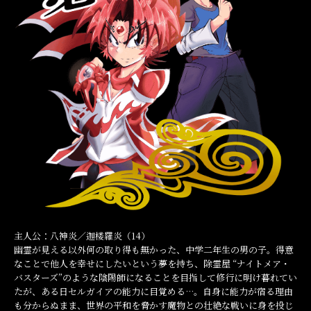
主人公：八神炎／迦楼羅炎（14）
幽霊が見える以外何の取り得も無かった、中学二年生の男の子。得意
なことで他人を幸せにしたいという夢を持ち、除霊屋 “ナイトメア・
バスターズ”のような陰陽師になることを目指して修行に明け暮れてい
たが、ある日セルガイアの能力に目覚める…。自身に能力が宿る理由
も分からぬまま、世界の平和を脅かす魔物との壮絶な戦いに身を投じ