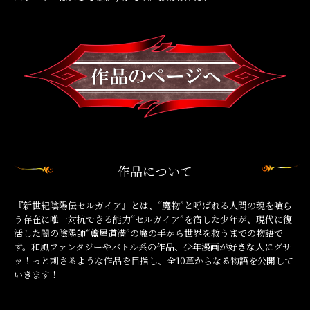
作品について
『新世紀陰陽伝セルガイア』とは、“魔物”と呼ばれる人間の魂を喰ら
う存在に唯一対抗できる能力“セルガイア”を宿した少年が、現代に復
活した闇の陰陽師“蘆屋道満”の魔の手から世界を救うまでの物語で
す。和風ファンタジーやバトル系の作品、少年漫画が好きな人にグサ
ッ！っと刺さるような作品を目指し、全10章からなる物語を公開して
いきます！