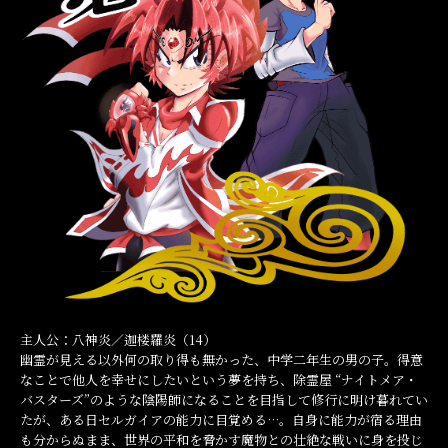
主人公：八神炎／迦楼羅炎（14）
幽霊が見える以外何の取り得も無かった、中学二年生の男の子。得意
なことで他人を幸せにしたいという夢を持ち、除霊屋 “ナイトメア・
バスターズ”のような陰陽師になることを目指して修行に明け暮れてい
たが、ある日セルガイアの能力に目覚める…。自身に能力が宿る理由
も分からぬまま、世界の平和を脅かす魔物との壮絶な戦いに身を投じ