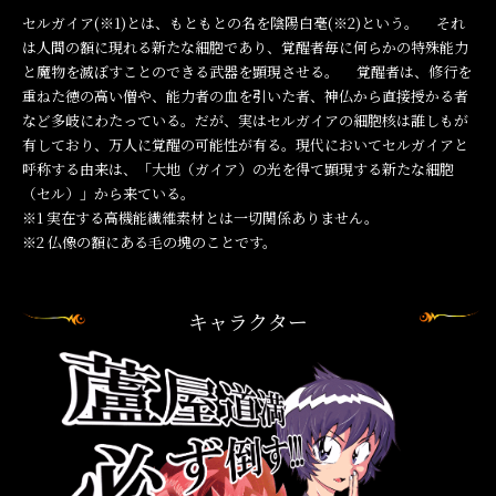
セルガイア(※1)とは、もともとの名を陰陽白毫(※2)という。 それ
は人間の額に現れる新たな細胞であり、覚醒者毎に何らかの特殊能力
と魔物を滅ぼすことのできる武器を顕現させる。 覚醒者は、修行を
重ねた徳の高い僧や、能力者の血を引いた者、神仏から直接授かる者
など多岐にわたっている。だが、実はセルガイアの細胞核は誰しもが
有しており、万人に覚醒の可能性が有る。現代においてセルガイアと
呼称する由来は、「大地（ガイア）の光を得て顕現する新たな細胞
（セル）」から来ている。
※1
実在する高機能繊維素材とは一切関係ありません。
※2
仏像の額にある毛の塊のことです。
キャラクター