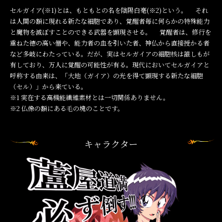
セルガイア(※1)とは、もともとの名を陰陽白毫(※2)という。 それ
は人間の額に現れる新たな細胞であり、覚醒者毎に何らかの特殊能力
と魔物を滅ぼすことのできる武器を顕現させる。 覚醒者は、修行を
重ねた徳の高い僧や、能力者の血を引いた者、神仏から直接授かる者
など多岐にわたっている。だが、実はセルガイアの細胞核は誰しもが
有しており、万人に覚醒の可能性が有る。現代においてセルガイアと
呼称する由来は、「大地（ガイア）の光を得て顕現する新たな細胞
（セル）」から来ている。
※1
実在する高機能繊維素材とは一切関係ありません。
※2
仏像の額にある毛の塊のことです。
キャラクター