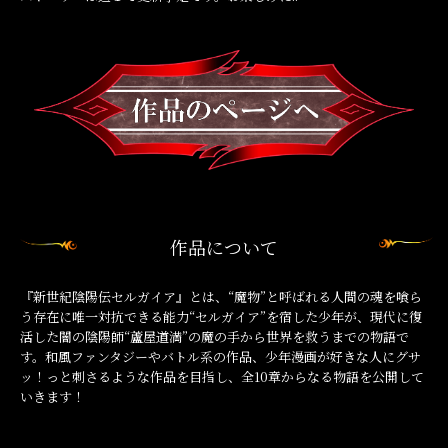
作品について
『新世紀陰陽伝セルガイア』とは、“魔物”と呼ばれる人間の魂を喰ら
う存在に唯一対抗できる能力“セルガイア”を宿した少年が、現代に復
活した闇の陰陽師“蘆屋道満”の魔の手から世界を救うまでの物語で
す。和風ファンタジーやバトル系の作品、少年漫画が好きな人にグサ
ッ！っと刺さるような作品を目指し、全10章からなる物語を公開して
いきます！