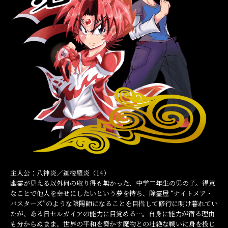
主人公：八神炎／迦楼羅炎（14）
幽霊が見える以外何の取り得も無かった、中学二年生の男の子。得意
なことで他人を幸せにしたいという夢を持ち、除霊屋 “ナイトメア・
バスターズ”のような陰陽師になることを目指して修行に明け暮れてい
たが、ある日セルガイアの能力に目覚める…。自身に能力が宿る理由
も分からぬまま、世界の平和を脅かす魔物との壮絶な戦いに身を投じ