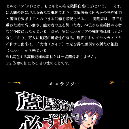
セルガイア(※1)とは、もともとの名を陰陽白毫(※2)という。 それ
は人間の額に現れる新たな細胞であり、覚醒者毎に何らかの特殊能力
と魔物を滅ぼすことのできる武器を顕現させる。 覚醒者は、修行を
重ねた徳の高い僧や、能力者の血を引いた者、神仏から直接授かる者
など多岐にわたっている。だが、実はセルガイアの細胞核は誰しもが
有しており、万人に覚醒の可能性が有る。現代においてセルガイアと
呼称する由来は、「大地（ガイア）の光を得て顕現する新たな細胞
（セル）」から来ている。
※1
実在する高機能繊維素材とは一切関係ありません。
※2
仏像の額にある毛の塊のことです。
キャラクター