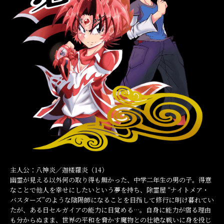
主人公：八神炎／迦楼羅炎（14）
幽霊が見える以外何の取り得も無かった、中学二年生の男の子。得意
なことで他人を幸せにしたいという夢を持ち、除霊屋 “ナイトメア・
バスターズ”のような陰陽師になることを目指して修行に明け暮れてい
たが、ある日セルガイアの能力に目覚める…。自身に能力が宿る理由
も分からぬまま、世界の平和を脅かす魔物との壮絶な戦いに身を投じ