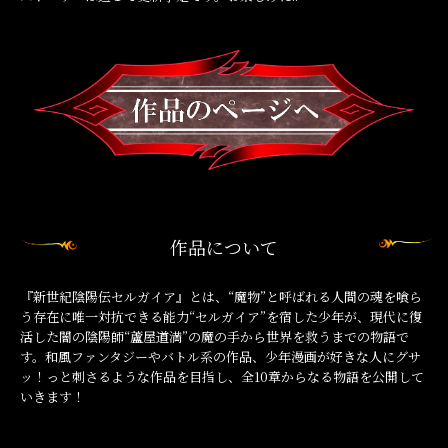
作品について
『新世紀陰陽伝セルガイア』とは、“魔物”と呼ばれる人間の魂を喰ら
う存在に唯一対抗できる能力“セルガイア”を宿した少年が、現代に復
活した闇の陰陽師“蘆屋道満”の魔の手から世界を救うまでの物語で
す。和風ファンタジーやバトル系の作品、少年漫画が好きな人にグサ
ッ！っと刺さるような作品を目指し、全10章からなる物語を公開して
いきます！