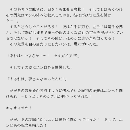
そのあまりの眩さに、目をくらませる魔物！ そしてしばらくの後
その閃光はエンの体へと収束してゆき、彼は再び地に足を付け
た……。
するとどうしたことだろう！ 彼は右手に刀を、左手には篭手を携
え、そして額にはまるで第三の眼のような深紅の宝玉を出現させてい
るではないか！ そしてその体は、ほのかに赤い光を放ってる！
その光景を目の当たりにしたバンは、思わず叫んだ。
「あれは……まさか……！ セルガイア‼⁉」
そしてその姿にエン自身も驚愕した！
「！あれは、夢じゃなかったんだ‼」
だがその言葉をかき消すように怯んでいた魔物の矛先はエンへと向
けられ……とうとうそのかぎ爪が振り下ろされた！
ギャオォオオ！
だが、その攻撃に対しエンは果敢に向かって行った！ そして、エ
ンはあの呪文を唱えた！