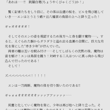
「あれは……‼ 跳躍白毫(ちょうやくびゃくごう)か！」
驚く記者たちをしり目に、その体は沿道の桜を、ビルを飛び越して
いき……エンはとうとう鶴ケ丘八幡宮の鳥居の上へと降り立った！
ギャオオオオオ！
そしてそのエンの姿を視認するため後方へと身を翻す魔物……。す
ると、えぐられた額からダラダラと溢れ出る血潮の合間に、巨大な月
光を背にした“赤き少年”が佇んでいた。
両者の瞳は互いを睨み付け……そしてしばらくの沈黙の後、魔物は
宙を駆け！エンは鳥居を蹴り！対峙する二人はついに真っ向から飛び
込んで行ったのである！
そして！
ズバババババババ！！！！！
エンは一刀両断、魔物の体を切り裂いたのである‼
ギャォォオオオオオオァァァアアァァァァ……
灰塵と化していく魔物を背に、少年は再び地へと降り立った。そ
う……エンは魔物に打ち勝ったのである！ そして彼は昼間とはまる