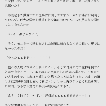
チを押した。すると……そこから聞こえてきたリポーターの声にエン
は驚いた！
『昨夜起きた鎌倉市での怪事件に関してですが、未だ首謀者は判明し
ておらず。巨大な怪物を撃退した少年についても、未だ足取りを掴め
ておりません――。』
「えっ⁉ 夢じゃない⁉」
そう、モニターに映し出された光景は紛れもなくあの戦い。夢では
なかったのだ！
「やったぁぁああーーー！！！！」
憧れの人物に本当に出会えたこと、そして自分の力で魔物を倒すこ
とができたこと……。エンはその事実に心の底から喜んだ。これまで
の人生の中で、これほど嬉しいと思ったことはなかった。あまりの嬉
しさに部屋中を跳ね回って喜ぶエン。しかし再びテレビに視線を戻し
た瞬間、さらなる驚愕の事実が飛び込んできた。
「え？ ９時半？ やばい！遅刻だぁぁぁぁああああーー‼‼」
エンは食事もおろそかに、一目散に駆け出した！