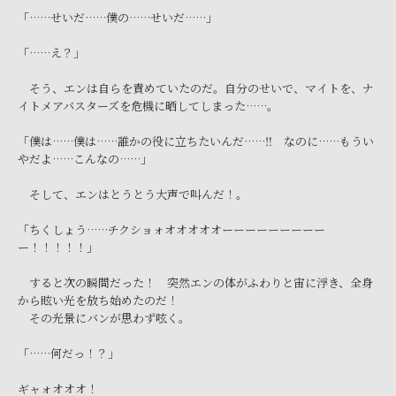
「……せいだ……僕の……せいだ……」
「……え？」
そう、エンは自らを責めていたのだ。自分のせいで、マイトを、ナ
イトメアバスターズを危機に晒してしまった……。
「僕は……僕は……誰かの役に立ちたいんだ……‼ なのに……もうい
やだよ……こんなの……」
そして、エンはとうとう大声で叫んだ！。
「ちくしょう……チクショォオオオオオーーーーーーーーー
ー！！！！！」
すると次の瞬間だった！ 突然エンの体がふわりと宙に浮き、全身
から眩い光を放ち始めたのだ！
その光景にバンが思わず呟く。
「……何だっ！？」
ギャォオオオ！