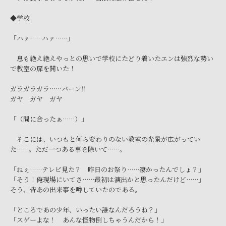
◆学校
「ハァ……ハァ……」
息も絶え絶えやっとの思いで学校にたどり着いたエンは強烈な勢い
で教室の扉を開いた！
ガラガラガラ……バーン‼
ガヤ ガヤ ガヤ
「（間に合ったぁ……）」
そこには、いつもと何ら変わりのない教室の光景が広がってい
た……。ただ一つある事を除いて……。
「ねぇ……テレビ見た？ 昨日のお祭り……凄かったんでしょ？」
「そう！俺現場にいてさ……最初は演出かと思ったんだけど……」
そう、皆あの出来事を噂していたのである。
「ところであの少年、いったい誰なんだろうね？」
「スゲーよな！ あんな怪物倒しちゃうんだから！」