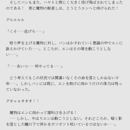
そしてバンもまた、ハヤトと同じく大きく投げ飛ばされてしまった
のである！ 更に魔物の眼差しは、とうとうエンへと向けられた！
グルルルル
「くそ……逃げろ……」
唸り声を上げる魔物に対し、バンはかすれていく意識の中でエンに
訴えかけていた……。ところが、エンはその場を動こうとしな
い……。
「……あいつ……何やってる……」
どう考えてもこの状況では間違いなくその命を落としかねない少
年……。しかしバンには既に、エンを助けに向かうだけの体力は残っ
ていなかった。
グギャォオオオ！！
魔物はエンに向かって雄叫びを上げる！
……しかし、やはりエンは動こうとしない。それどころか、暗く影
を落とした瞳の下で何かをボソボソト呟いているではないか……。