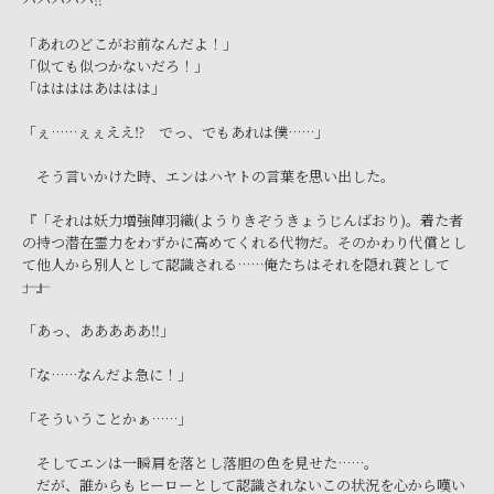
「あれのどこがお前なんだよ！」
「似ても似つかないだろ！」
「ははははあははは」
「ぇ……ぇぇええ⁉ でっ、でもあれは僕……」
そう言いかけた時、エンはハヤトの言葉を思い出した。
『「それは妖力増強陣羽織(ようりきぞうきょうじんばおり)。着た者
の持つ潜在霊力をわずかに高めてくれる代物だ。そのかわり代償とし
て他人から別人として認識される……俺たちはそれを隠れ蓑として
――」』
「あっ、あああああ‼」
「な……なんだよ急に！」
「そういうことかぁ……」
そしてエンは一瞬肩を落とし落胆の色を見せた……。
だが、誰からもヒーローとして認識されないこの状況を心から嘆い