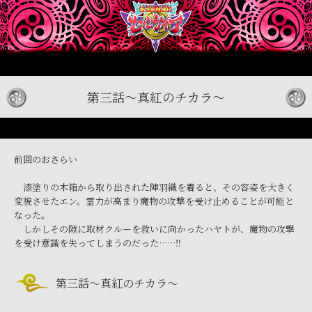
第三話～真紅のチカラ～
前回のおさらい
漆塗りの木箱から取り出された陣羽織を着ると、その容姿を大きく
変貌させたエン。霊力が高まり魔物の攻撃を受け止めることが可能と
なった。
しかしその隙に取材クルーを救いに向かったハヤトが、魔物の攻撃
を受け意識を失ってしまうのだった……‼
第三話～真紅のチカラ～