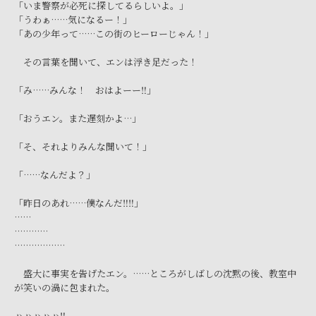
「いま警察が必死に探してるらしいよ。」
「うわぁ……気になるー！」
「あの少年って……この街のヒーローじゃん！」
その言葉を聞いて、エンは浮き足だった！
「み……みんな！ おはよーー‼」
「おうエン。また遅刻かよ…」
「そ、それよりみんな聞いて！」
「……なんだよ？」
「昨日のあれ……僕なんだ‼‼」
……
…………
………………
盛大に事実を告げたエン。……ところがしばしの沈黙の後、教室中
が笑いの渦に包まれた。
ハハハハハ‼