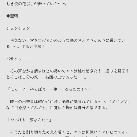
しき桜の花びらが舞っていた……。
◆翌朝
チュンチュン……
何気ない日常を告げるかのような鳥のさえずりが辺りに響いてい
る……。すると突然！
バサァッ！！
その声をかき消すほどの勢いでエンは跳ね起きた！ 辺りを見回す
とそこは自分の家……布団の上であった……。
「えっ！？ やっぱり……夢……だったの！？」
昨日の出来事は確かに色濃く脳裏に刻まれている……。しかしどん
なに目を擦ってみても、目覚めた場所は自分の家である。
「やっぱり…夢なんだ…」
そうだと割り切りため息を着くと、エンは何気なくテレビのスイッ