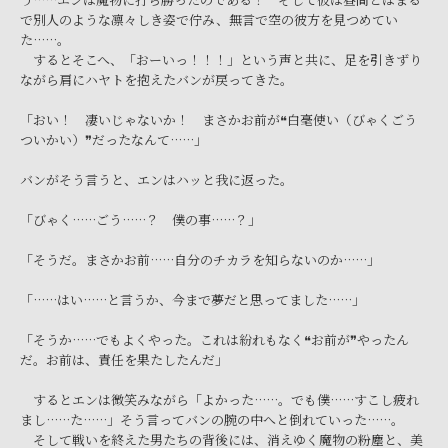
で別人のような凛々しき姿で佇み、無言で空の彼方を見つめてい
た……。
するとそこへ、「おーいっ！！！」という声と共に、足を引きずり
ながら肩にハヤトを抱えたバンが戻ってきた。
「おい！ 凄いじゃないか！ まさかお前が❝白毫使い（びゃくごう
ついかい）❞だったなんて……」
バンがそう言うと、エンはハッと我に返った。
「びゃく……ごう……？ 僕の事……？」
「そうだ。まさかお前……自分のチカラを知らないのか……」
「……はい……と言うか、今まで夢だと思ってました……」
「そうか……でもよくやった。これは紛れもなく❝お前が❞やったん
だ。お前は、責任を果たしたんだ」
するとエンは微笑みながら「よかった……。でも僕……すこし疲れ
まし……た……」そう言ってバンの腕の中へと倒れていった……。
そして戦いを終えた男たちの背後には、消えゆく魔物の粉塵と、美