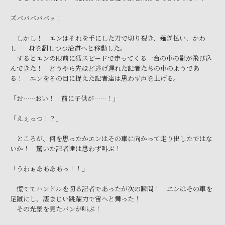
ズバババババッ！
しかし！ エンはそれを手にした刀で切り裂き、薙ぎ払い、かわ
し……身を翻しつつ沿道へと移動した。
するとエンの眼前に猛スピードで走ってくる一台の車の影が飛び込
んできた！ どうやら先ほど逃げ遅れた記者たちの車のようであ
る！ エンをその目に捉えた記者達は思わず声を上げる。
「お……おい！ 前に子供が……！」
「えぇっつ！？」
ところが、何を思ったかエンはその車に向かって走り出したではな
いか！ 驚いた記者達は思わず叫ぶ！
「うわぁああああっ！！」
慌ててハンドルを切る記者であったが次の瞬間！ エンはその車を
足蹴にし、凄まじい跳躍力で宙へと舞った！
その光景を見たバンが叫ぶ！