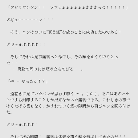
「アビラウンケン！！ ソワカぁぁぁぁぁぁあああっつ！！！！！」
ズギューーーーーン！！！
そう、エンはついに“真言派”を放つことに成功したのである！
グギャォオオオオ！！
そしてそれは見事魔物へと命中し、その額をえぐり取りとっ
た！！
……魔物の周りには煙が立ちのぼる……。
「や……やったか！？」
遠巻きに見ていたバンが思わず呟く……。しかし、そこはあのハヤ
トですら封印することしか出来なかった魔物である。これしきの事で
はくたばる筈もなく、かすれていく煙の隙間から再びエンを睨み付け
た。
グギャォオオオ！
そして次の瞬間！ 魔物は体表を覆う鱗を飛ばしてきたのだ！！