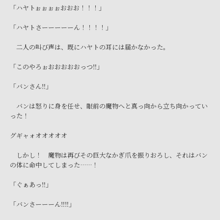
「ハヤトぉぉぉぉおおお！！！」
「ハヤトさーーーーーん！！！！」
二人の叫び声は、既にハヤトの耳には届かなかった。
「このやろぉおおおおおっつ‼」
「バンさん‼」
バンは怒りに身を任せ、眼前の魔物へと真っ向から立ち向かってい
った！
グギャォオオオオオ
しかし！ 魔物は再びその巨大なかぎ爪を振りおろし、それはバン
の体に命中してしまった……！
「ぐぁあっ‼」
「バンさーーーん‼‼」