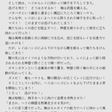
そして彼は、ヘリからレイに向かって梯子を下ろしてきた。
逃げる気だ！ そうはさせるか！ 俺は武器を構える。
バタバタという轟音と凄まじい風圧にたじろぐ俺とハヤト。
そんな中、レイはいよいよヘリから降ろされた梯子を手に取った！
マズイ！ このままでは逃げられてしまう！
俺たちはレイの逃亡を阻止すべく、神器を振りかざして彼女に立ち
向かって行った！
俺は高鳴る鼓動と共に両脚に力を込め、逃亡を図るレイを全速力で
追いかける！
だが、レイはハシゴにぶら下がりながら鞭を振るって俺たちをけん
制してきた！
鞭の先にはナイフのような刃物が付いており、レイによって振り回
されるそれを神器で防ぐことで精一杯だった。
ガキンガキンという金属音が鳴り響き、神器で防ぐ俺の手にその振
動が伝わってくる。
ダメだ！ 俺もハヤトも、鞭の間合いが広くてレイに近付けない！
そうこうしている内に、ヘリはハシゴにレイをぶら下げたまま上昇
を開始してしまう！
「くそっ！ 逃がすか！」
俺は咄嗟に、両手をヘリに向けて血管を赤熱させた！
「まさか、ヘリの機器を熱暴走させる気か!?」
レイの言う通りだった。俺はセルガイアの能力でヘリに向かって高