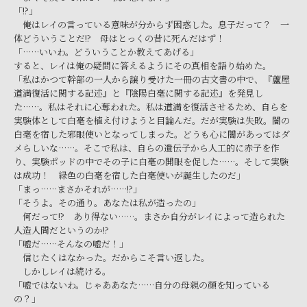
「!?」
俺はレイの言っている意味が分からず困惑した。息子だって？ 一
体どういうことだ!? 母はとっくの昔に死んだはず！
「……いいわ。どういうことか教えてあげる」
すると、レイは俺の疑問に答えるようにその真相を語り始めた。
「私はかつて幹部の一人から譲り受けた一冊の古文書の中で、『蘆屋
道満復活に関する記述』と『陰陽白毫に関する記述』を発見し
た……。私はそれに心奪われた。私は道満を復活させるため、自らを
実験体として白毫を植え付けようと目論んだ。だが実験は失敗。闇の
白毫を宿した邪眼使いとなってしまった。どうも心に闇があってはダ
メらしいな……。そこで私は、自らの遺伝子から人工的に赤子を作
り、実験ポッドの中でその子に白毫の開眼を促した……。そして実験
は成功！ 緑色の白毫を宿した白毫使いが誕生したのだ」
「まっ……まさかそれが……!?」
「そうよ。その通り。あなたは私が造ったの」
何だって!? あり得ない……。まさか自分がレイによって造られた
人造人間だというのか!?
「嘘だ……そんなの嘘だ！」
信じたくはなかった。だからこそ言い返した。
しかしレイは続ける。
「嘘ではないわ。じゃああなた……自分の母親の顔を知っている
の？」