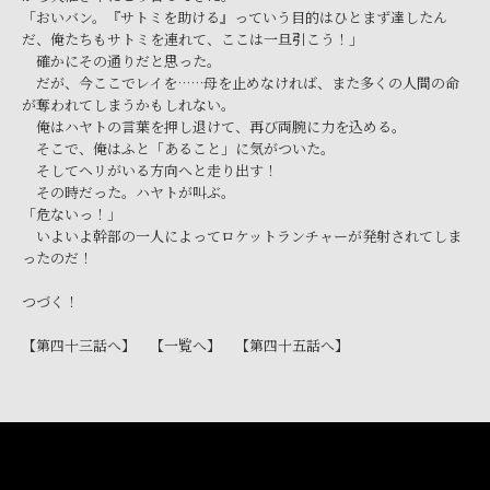
「おいバン。『サトミを助ける』っていう目的はひとまず達したん
だ、俺たちもサトミを連れて、ここは一旦引こう！」
確かにその通りだと思った。
だが、今ここでレイを……母を止めなければ、また多くの人間の命
が奪われてしまうかもしれない。
俺はハヤトの言葉を押し退けて、再び両腕に力を込める。
そこで、俺はふと「あること」に気がついた。
そしてヘリがいる方向へと走り出す！
その時だった。ハヤトが叫ぶ。
「危ないっ！」
いよいよ幹部の一人によってロケットランチャーが発射されてしま
ったのだ！
つづく！
【第四十三話へ】
【一覧へ】
【第四十五話へ】