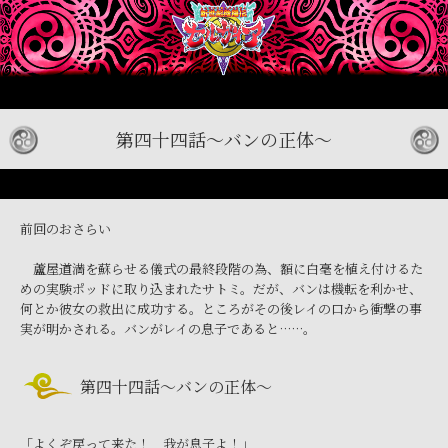
第四十四話～バンの正体～
前回のおさらい
蘆屋道満を蘇らせる儀式の最終段階の為、額に白毫を植え付けるた
めの実験ポッドに取り込まれたサトミ。だが、バンは機転を利かせ、
何とか彼女の救出に成功する。ところがその後レイの口から衝撃の事
実が明かされる。バンがレイの息子であると……。
第四十四話～バンの正体～
「よくぞ戻って来た！ 我が息子よ！」