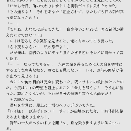
「だから今日、俺の代わりにサトミを実験ポッドに入れたのか!?」
「その通りよ！ それをあなたに阻止されて、またしても目の前が真
っ暗になったわ！」
「……」
「でもね、あなたは戻ってきた！ 白毫使いがいれば、まだ希望が潰
えたわけではない！」
レイは恐ろしげな笑顔を見せると、俺に向かってこう言った。
「さあ戻りなさい！ 私の息子よ！」
だが俺は、溶岩のように沸々と煮えたぎる想いをレイに向かって言
い返す。
「…………戻ってたまるか！ 永遠の命を得るために人の命を犠牲に
するような卑劣な奴を、母だとも思わない！ レイ、お前の野望は俺
が止めて見せる！」
今ここで俺の目的は完全に変わった。既にサトミの救出は叶ったの
だ。今度はレイの野望を阻止することに全力を尽くす！ そう心に誓
った。認めたくないが、それが自分の母親と言うなら尚更だ！
その時だった。
満月を背景に、屋上に一機のヘリが近づいてきた。
「レイ様！ お逃げ下さい！ ポッドが破壊された今、一時体制を整
えるより他ありません！」
幹部の一人がヘリのドアを開けて、身を乗り出すように叫んでい
る。