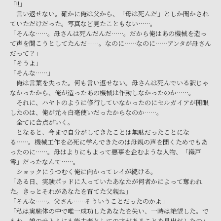
「!!」
言い返せない。確かに俺は父から、「母は死んだ」としか聞かされ
ていただけだった。写真など見たこともない……。
「そんな……。母さんは死んだんだ……。だから俺はあの機械を造っ
て声を聞こうとしてたんだ……。なのに……なのに……アンタが母さん
だって？」
「そうよ」
「そんな……」
俺は言葉を失った。何も言い返せない。母さんは死んでいる訳じゃ
なかったから、俺が造ったあの機械は作動しなかったのか……。
それに、ハヤトのように修行していなかったのにセルガイアが開眼
したのは、俺が元々白毫使いだったからなのか……。
全てに合点がいく。
となると、今まで自分がしてきたことは無駄だったことにな
る……。機械工作を必死に学んできたのは母親の声を聞くためでもあ
ったのに……。母はよりにもよって悪事を企むような人物、「織戸
零」だったなんて……。
ショックにうつむく俺に向かってレイが続ける。
「ある日、実験ポッドに入っていたあなたが何者かによって奪われ
た。きっとそれがあなたを育てた父親ね」
「そんな……。父さん……そういうことだったのかよ」
「私は実験体の中で唯一成功したあなたを失い、一時は絶望した。で
もね。娘のサトミにも能力者としての才があることを見出だしたの」