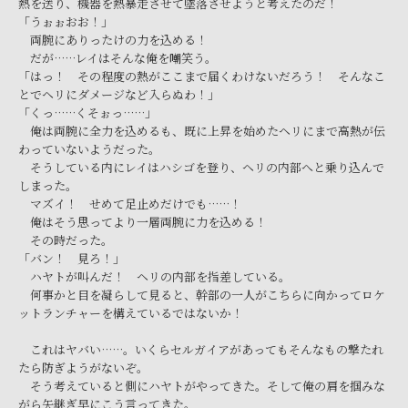
熱を送り、機器を熱暴走させて墜落させようと考えたのだ！
「うぉぉおお！」
両腕にありったけの力を込める！
だが……レイはそんな俺を嘲笑う。
「はっ！ その程度の熱がここまで届くわけないだろう！ そんなこ
とでヘリにダメージなど入らぬわ！」
「くっ……くそぉっ……」
俺は両腕に全力を込めるも、既に上昇を始めたヘリにまで高熱が伝
わっていないようだった。
そうしている内にレイはハシゴを登り、ヘリの内部へと乗り込んで
しまった。
マズイ！ せめて足止めだけでも……！
俺はそう思ってより一層両腕に力を込める！
その時だった。
「バン！ 見ろ！」
ハヤトが叫んだ！ ヘリの内部を指差している。
何事かと目を凝らして見ると、幹部の一人がこちらに向かってロケ
ットランチャーを構えているではないか！
これはヤバい……。いくらセルガイアがあってもそんなもの撃たれ
たら防ぎようがないぞ。
そう考えていると側にハヤトがやってきた。そして俺の肩を掴みな
がら矢継ぎ早にこう言ってきた。