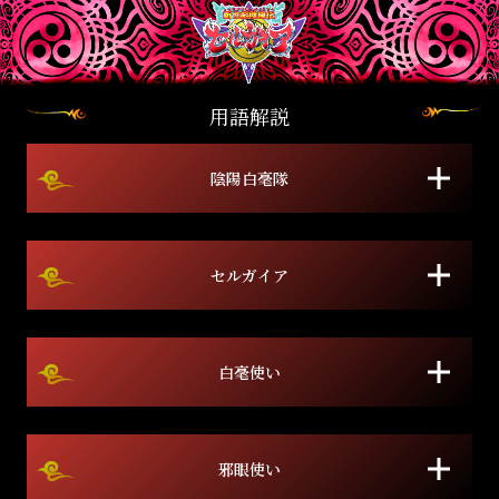
用語解説
陰陽白毫隊
セルガイア
白毫使い
邪眼使い