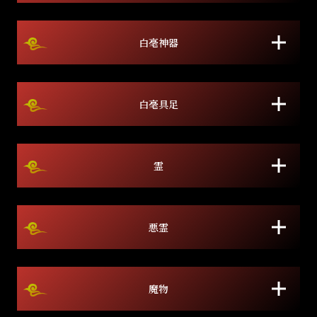
白毫神器
白毫具足
霊
悪霊
魔物