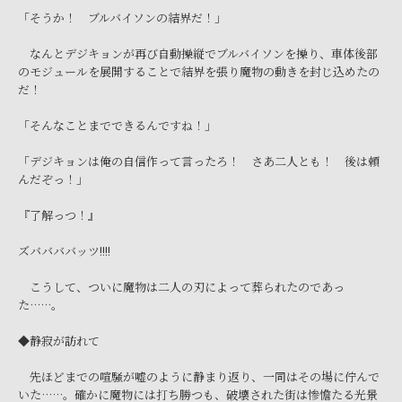
「そうか！ ブルバイソンの結界だ！」
なんとデジキョンが再び自動操縦でブルバイソンを操り、車体後部
のモジュールを展開することで結界を張り魔物の動きを封じ込めたの
だ！
「そんなことまでできるんですね！」
「デジキョンは俺の自信作って言ったろ！ さあ二人とも！ 後は頼
んだぞっ！」
『了解っつ！』
ズババババッツ!!!!
こうして、ついに魔物は二人の刃によって葬られたのであっ
た……。
◆静寂が訪れて
先ほどまでの喧騒が嘘のように静まり返り、一同はその場に佇んで
いた……。確かに魔物には打ち勝つも、破壊された街は惨憺たる光景