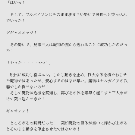
「はいっ！」
そして、ブルバイソンはそのまま凄まじい勢いで魔物へと突っ込ん
でいった！
グギャオオッツ！
その勢いで、見事三人は魔物の腕から逃れることに成功したのだっ
た！
「やったーーーーっつ！」
脱出に成功し喜ぶエン。しかし動きを止め、巨大な体を横たわらせ
た魔物ではあったが、安心するのはまだ早い。魔物はセルガイアの武
器でしか倒せないのだ！
そして魔物は危機を察知し、再びその体を素早く起こすと三人めが
けて突っ込んできた！
ギャオォォ！
ところがその瞬間だった！ 突如魔物の巨体が空中に浮かび上がる
とそのまま動きを停止させたではないか！