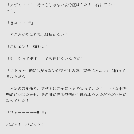
「アザミーー！ そっちじゃないよ今度は右だ！ 右に行けーー
っ！」
「きゃーーー!!」
ところがやはり指示は届かない！
「おいエン！ 頼むよ！」
「や、やってます！ でも通じないんです！」
「くそっ……俺には見えないがアザミの奴、完全にパニックに陥って
るようだな」
バンの言葉通り、アザミは完全に正気を失っていた！ 小さな羽を
懸命に羽ばたかせ、その身に迫る恐怖から逃れようとただただ必死に
なっていた！
「きゃーーーーー!!!!!!!!」
バゴォ！ バゴッツ！