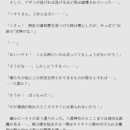
そして、アザミが逃げれば逃げるほど街は破壊されていった……。
「ハヤトさん、ごめんなさい……！」
「くそっ！ 時計の違和感を見つけた時は感心したが、やっぱり“お
前の”式神だな！」
「……」
「おいハヤト！ こんな時にいがみ合っててもしょうがないだろ！」
「そうだな……。しかしどうするバン……」
「俺たちの他にこの状況を何とかできるものが居るとすれば……。
……八雲か？」
「そうか！ ばっちゃだ！」
「だが連絡が取れたところですぐには来られないだろ！」
確かにハヤトの言う通りだった。八雲神社からここまでは相当な距
離がある……。再び頭を悩ませる一同はキリキリと締め付けられる魔
物の腕の中で必死に打開策を練った……。