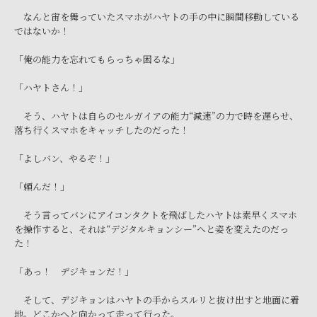
なんと宙を舞っていたスマホがハヤトの手の中に瞬間移動している
ではないか！
「俺の能力を忘れてもらっちゃ困るな」
「ハヤトさん！」
そう、ハヤトは自らのセルガイアの能力“減速”の力で時を遅らせ、
落ち行くスマホをキャッチしたのだった！
「よしバン、やるぞ！」
「頼んだ！」
そう言ってバンにアイコンタクトを飛ばしたハヤトは素早くスマホ
を操作すると、それは“デジタルキョンシー”へと姿を変えたのだっ
た！
「あっ！ デジキョンだ！」
そして、デジキョンはハヤトの手からスルリと抜け出すと地面に着
地。どこかへと向かって走って行った。