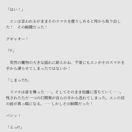
「はい！」
エンは言われるがままそのスマホを握りしめると袴から取り出し
た！ その瞬間だった！
グギャオー！
「!?」
突然の魔物の大きな揺れに耐えかね、不覚にもエンがそのスマホを
手から滑らせてしまったではないか！
「しまった!!」
スマホは宙を舞った……。そしてそのまま地面に落ちていく……。
残されたただ一つの打開策が自らの手から逃れてしまった。エンの目
の前が真っ暗になる。……しかしその瞬間だった！
バシッ！
「えっ!?」