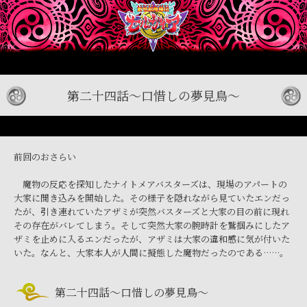
第二十四話～口惜しの夢見鳥～
前回のおさらい
魔物の反応を探知したナイトメアバスターズは、現場のアパートの
大家に聞き込みを開始した。その様子を隠れながら見ていたエンだっ
たが、引き連れていたアザミが突然バスターズと大家の目の前に現れ
その存在がバレてしまう。そして突然大家の腕時計を鷲掴みにしたア
ザミを止めに入るエンだったが、アザミは大家の違和感に気が付いた
いた。なんと、大家本人が人間に擬態した魔物だったのである……。
第二十四話～口惜しの夢見鳥～