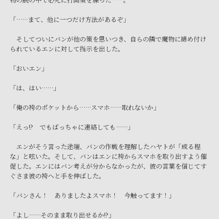
「……まて、他に一つだけ方法があるぞ」
そしてついにバンが他の策を思いつき、自らの隣で魔物に締め付け
られているエンに対して指示を出した。
「おいエン」
「は、はい……」
「俺の袴のポケットから……スマホ……取れないか」
「えっ!? でもばっちゃに連絡しても……」
エンがそう言った途端、バンの作戦を理解したハヤトが「成る程
な」と呟いた。そして、バンはエンに袴からスマホを取り出すよう催
促した。エンにはバン考えが分からなかったが、彼の言葉を信じてす
ぐさま彼の袴へと手を伸ばした。
「バンさん！ ありましたよスマホ！ 今触ってます！」
「よし……そのまま取り出せるか!?」