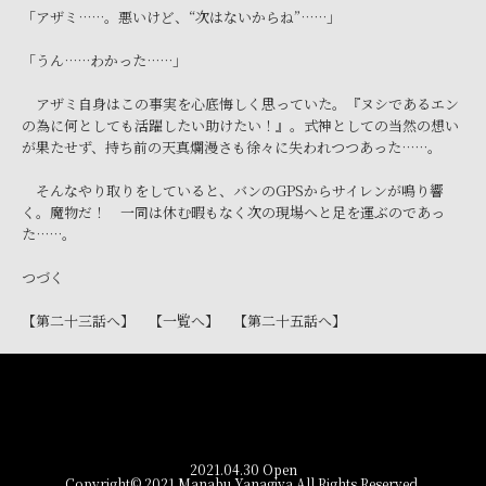
「アザミ……。悪いけど、“次はないからね”……」
「うん……わかった……」
アザミ自身はこの事実を心底悔しく思っていた。『ヌシであるエン
の為に何としても活躍したい助けたい！』。式神としての当然の想い
が果たせず、持ち前の天真爛漫さも徐々に失われつつあった……。
そんなやり取りをしていると、バンのGPSからサイレンが鳴り響
く。魔物だ！ 一同は休む暇もなく次の現場へと足を運ぶのであっ
た……。
つづく
【第二十三話へ】
【一覧へ】
【第二十五話へ】
2021.04.30 Open
Copyright© 2021 Manabu Yanagiya All Rights Reserved.