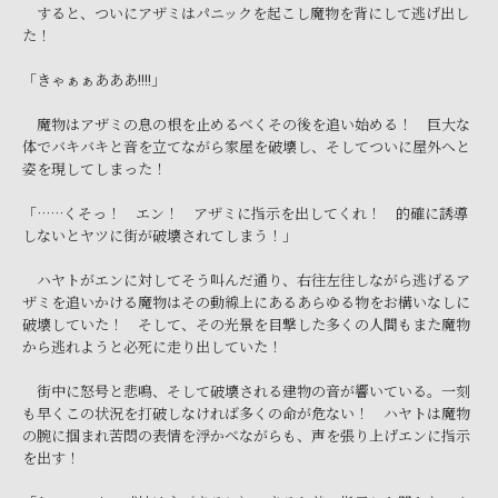
すると、ついにアザミはパニックを起こし魔物を背にして逃げ出し
た！
「きゃぁぁあああ!!!!」
魔物はアザミの息の根を止めるべくその後を追い始める！ 巨大な
体でバキバキと音を立てながら家屋を破壊し、そしてついに屋外へと
姿を現してしまった！
「……くそっ！ エン！ アザミに指示を出してくれ！ 的確に誘導
しないとヤツに街が破壊されてしまう！」
ハヤトがエンに対してそう叫んだ通り、右往左往しながら逃げるア
ザミを追いかける魔物はその動線上にあるあらゆる物をお構いなしに
破壊していた！ そして、その光景を目撃した多くの人間もまた魔物
から逃れようと必死に走り出していた！
街中に怒号と悲鳴、そして破壊される建物の音が響いている。一刻
も早くこの状況を打破しなければ多くの命が危ない！ ハヤトは魔物
の腕に掴まれ苦悶の表情を浮かべながらも、声を張り上げエンに指示
を出す！