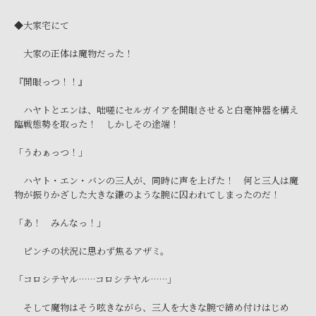
◆大家宅にて
大家の正体は魔物だった！
『開眼っつ！！』
ハヤトとエンは、咄嗟にセルガイアを開眼させると白毫神器を構え
臨戦態勢を取った！ しかしその途端！
「うわぁっつ！」
ハヤト・エン・バンの三人が、同時に声を上げた！ 何と三人は魔
物が振りかざした大きな鎌のような腕に囚われてしまったのだ！
「あ！ みんなっ！」
ピンチの状況に思わず焦るアザミ。
「コロシテヤル……コロシテヤル……」
そして魔物はそう呟きながら、三人を大きな腕で締め付けはじめ