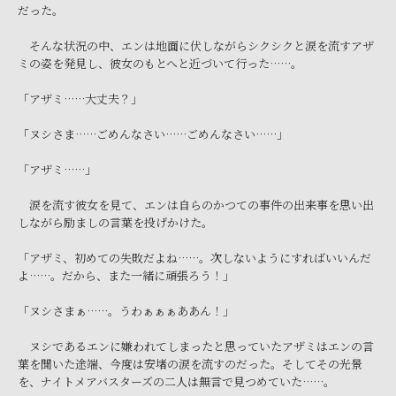
だった。
そんな状況の中、エンは地面に伏しながらシクシクと涙を流すアザ
ミの姿を発見し、彼女のもとへと近づいて行った……。
「アザミ……大丈夫？」
「ヌシさま……ごめんなさい……ごめんなさい……」
「アザミ……」
涙を流す彼女を見て、エンは自らのかつての事件の出来事を思い出
しながら励ましの言葉を投げかけた。
「アザミ、初めての失敗だよね……。次しないようにすればいいんだ
よ……。だから、また一緒に頑張ろう！」
「ヌシさまぁ……。うわぁぁぁああん！」
ヌシであるエンに嫌われてしまったと思っていたアザミはエンの言
葉を聞いた途端、今度は安堵の涙を流すのだった。そしてその光景
を、ナイトメアバスターズの二人は無言で見つめていた……。