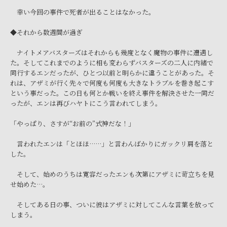
幸い今回の事件で死者が出ることはなかった。
◆それから数週間が過ぎ
ナイトメアバスターズはそれからも幾度となく魔物の事件に遭遇し
た。そしてこれまでのように相も変わらずバスターズの二人に内緒で
同行するエンだったが、ひとつ以前と明らかに違うことがあった。そ
れは、アザミが行く先々で何度も何度も大きなトラブルを巻き起こす
という事だった。この日も何とか戦いを終え事件を解決させた一同だ
ったが、エンは再びハヤトにこう言われてしまう。
「やっぱり、さすが“お前の”式神だな！」
言われたエンは「とほほ……」と言わんばかりにガックリ肩を落と
した。
そして、始めのうちは寛容だったエンも次第にアザミに苛立ちを見
せ始めた…。
そしてある日の事、ついに彼はアザミに対してこんな言葉を放って
しまう。