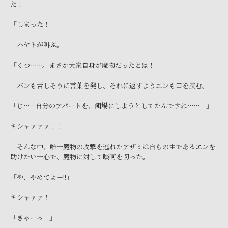
た！
「しまった！」
ハヤトが叫ぶ。
「くつ……。まさか大家自身が魔物だったとは！」
バンも苦しそうに言葉を発し、それに返すようエンも口を挟む。
「じ……自分のアパートを、餌場にしようとしてたんですね……！」
キシャァァァ！！
そんな中、唯一魔物の攻撃を逃れたアザミは自らの主であるエンを
助けたい一心で、魔物に対して啖呵を切った。
「や、やめてよー!!」
キシャァァ！
「きゃーっ！」