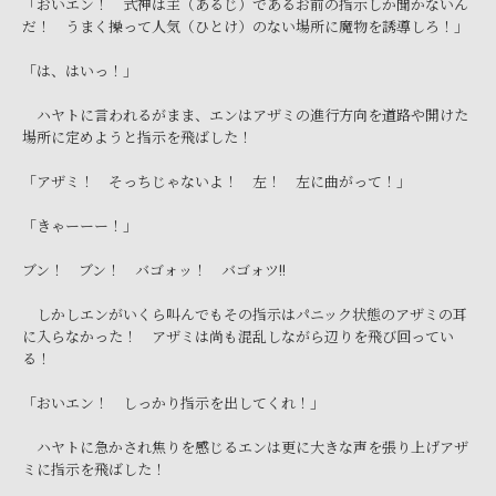
「おいエン！ 式神は主（あるじ）であるお前の指示しか聞かないん
だ！ うまく操って人気（ひとけ）のない場所に魔物を誘導しろ！」
「は、はいっ！」
ハヤトに言われるがまま、エンはアザミの進行方向を道路や開けた
場所に定めようと指示を飛ばした！
「アザミ！ そっちじゃないよ！ 左！ 左に曲がって！」
「きゃーーー！」
ブン！ ブン！ バゴォッ！ バゴォツ!!
しかしエンがいくら叫んでもその指示はパニック状態のアザミの耳
に入らなかった！ アザミは尚も混乱しながら辺りを飛び回ってい
る！
「おいエン！ しっかり指示を出してくれ！」
ハヤトに急かされ焦りを感じるエンは更に大きな声を張り上げアザ
ミに指示を飛ばした！