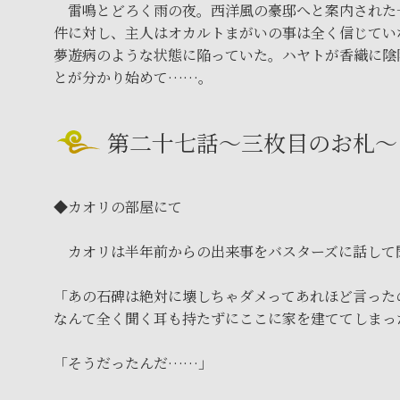
雷鳴とどろく雨の夜。西洋風の豪邸へと案内された
件に対し、主人はオカルトまがいの事は全く信じてい
夢遊病のような状態に陥っていた。ハヤトが香織に陰
とが分かり始めて……。
第二十七話～三枚目のお札～
◆カオリの部屋にて
カオリは半年前からの出来事をバスターズに話して
「あの石碑は絶対に壊しちゃダメってあれほど言った
なんて全く聞く耳も持たずにここに家を建ててしまっ
「そうだったんだ……」