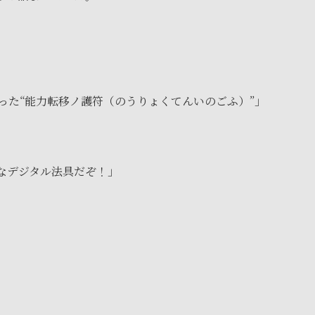
た“能力転移ノ護符（のうりょくてんいのごふ）”」
なデジタル法具だぞ！」